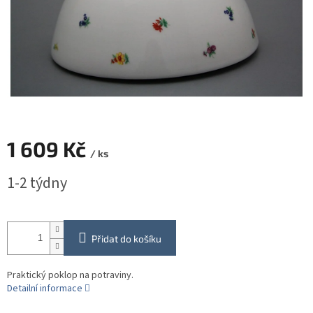
1 609 Kč
/ ks
Měrná
1-2 týdny
cena:
Přidat do košíku
Praktický poklop na potraviny.
Detailní informace