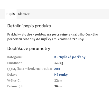
Popis
Diskuze
Detailní popis produktu
Praktický
cloche - poklop na potraviny
z kvalitního českého
porcelánu.
Vhodný do myčky i mikrovlnné trouby.
Doplňkové parametry
Kategorie
:
Kuchyňské potřeby
Hmotnost
:
1.1 kg
?
Myčka a mikrolvnná trouba
:
Ano
Dekor
:
Házenky
Výška (C)
:
12cm
Průměr (d)
:
20cm
Z
á