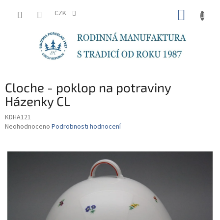
Přejít
NÁKUP
na
CZK
obsah
KOŠÍK
Cloche - poklop na potraviny
Házenky CL
KDHA121
Průměrné
Neohodnoceno
Podrobnosti hodnocení
hodnocení
produktu
je
0,0
z
5
hvězdiček.