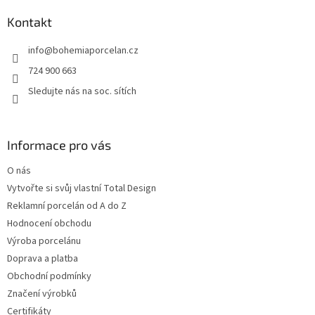
p
a
Kontakt
t
info
@
bohemiaporcelan.cz
í
724 900 663
Sledujte nás na soc. sítích
Informace pro vás
O nás
Vytvořte si svůj vlastní Total Design
Reklamní porcelán od A do Z
Hodnocení obchodu
Výroba porcelánu
Doprava a platba
Obchodní podmínky
Značení výrobků
Certifikáty