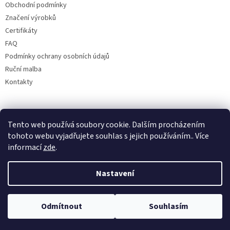
Obchodní podmínky
Značení výrobků
Certifikáty
FAQ
Podmínky ochrany osobních údajů
Ruční malba
Kontakty
Facebook
Tento web používá soubory cookie. Dalším procházením
tohoto webu vyjadřujete souhlas s jejich používáním.. Více
informací
zde
.
Nastavení
Odmítnout
Souhlasím
Copyright 2026
Bohemia porcelán 1987
. Všechna práva vyhrazena.