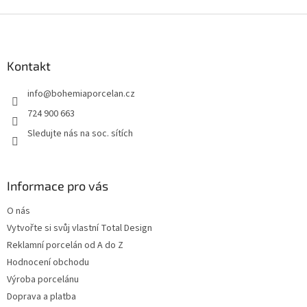
Z
á
p
a
Kontakt
t
info
@
bohemiaporcelan.cz
í
724 900 663
Sledujte nás na soc. sítích
Informace pro vás
O nás
Vytvořte si svůj vlastní Total Design
Reklamní porcelán od A do Z
Hodnocení obchodu
Výroba porcelánu
Doprava a platba