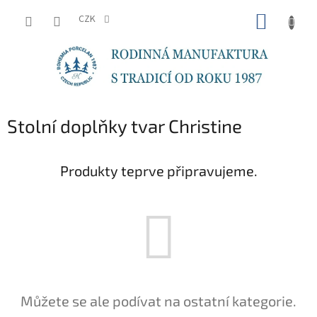
Přejít
NÁKUP
na
CZK
obsah
KOŠÍK
Stolní doplňky tvar Christine
Produkty teprve připravujeme.
Můžete se ale podívat na ostatní kategorie.