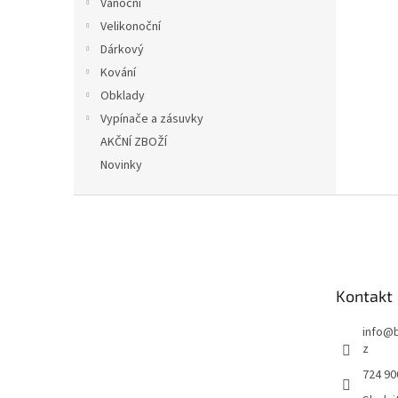
Vánoční
Velikonoční
Dárkový
Kování
Obklady
Vypínače a zásuvky
AKČNÍ ZBOŽÍ
Novinky
Z
á
p
a
t
Kontakt
í
info
@
z
724 90