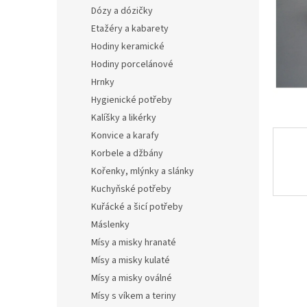
n
Dózy a dózičky
e
Etažéry a kabarety
l
Hodiny keramické
Hodiny porcelánové
Hrnky
Hygienické potřeby
Kalíšky a likérky
Konvice a karafy
Korbele a džbány
Kořenky, mlýnky a slánky
Kuchyňské potřeby
Kuřácké a šicí potřeby
Máslenky
Mísy a misky hranaté
Mísy a misky kulaté
Mísy a misky oválné
Mísy s víkem a teriny