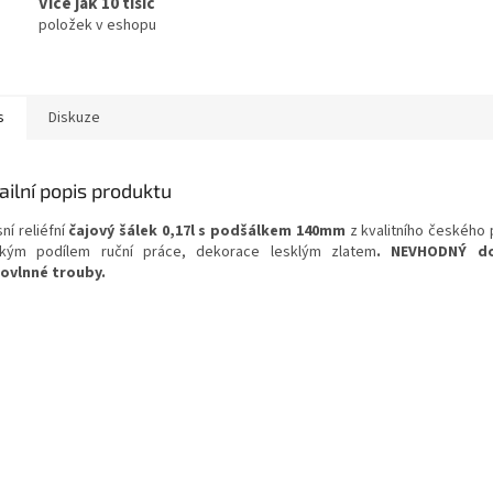
Více jak 10 tisíc
položek v eshopu
s
Diskuze
ailní popis produktu
ní reliéfní
čajový šálek 0,17l s podšálkem 140mm
z kvalitního českého 
kým podílem ruční práce, dekorace lesklým zlatem
. NEVHODNÝ d
ovlnné trouby.