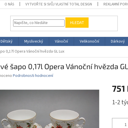
O NÁS
VYTVOŘTE SI SVŮJ VLASTNÍ TOTAL DESIGN
REKLAMNÍ POR
HLEDAT
Dětský
Myslivecký
Vánoční
Velikonoční
Dárkový
po 0,17l Opera Vánoční hvězda GL Lux
vé šapo 0,17l Opera Vánoční hvězda GL
né
noceno
Podrobnosti hodnocení
ní
751
u
Měrná
1-2 t
cena:
ek.