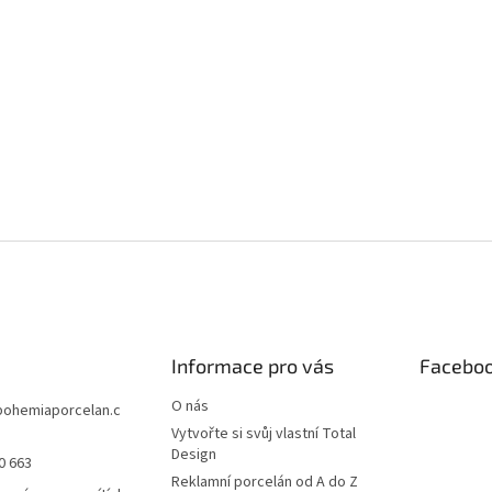
Informace pro vás
Facebo
O nás
bohemiaporcelan.c
Vytvořte si svůj vlastní Total
Design
0 663
Reklamní porcelán od A do Z