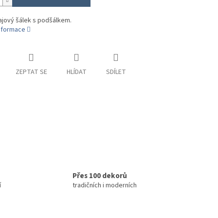
ajový šálek s podšálkem.
informace
ZEPTAT SE
HLÍDAT
SDÍLET
Přes 100 dekorů
í
tradičních i moderních