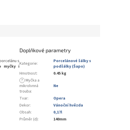
Doplňkové parametry
porcelánu s
Porcelánové šálky s
Kategorie
:
o myčky i
podšálky (Šapo)
Hmotnost
:
0.45 kg
?
Myčka a
mikrolvnná
Ne
trouba
:
Tvar
:
Opera
Dekor
:
Vánoční hvězda
Obsah
:
0,17l
Průměr (d)
:
140mm