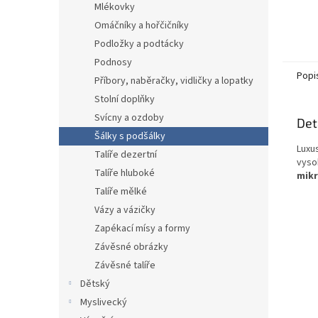
Mlékovky
Omáčníky a hořčičníky
Podložky a podtácky
Podnosy
Popi
Příbory, naběračky, vidličky a lopatky
Stolní doplňky
Svícny a ozdoby
Det
Šálky s podšálky
Luxus
Talíře dezertní
vyso
Talíře hluboké
mikr
Talíře mělké
Vázy a vázičky
Zapékací mísy a formy
Závěsné obrázky
Závěsné talíře
Dětský
Myslivecký