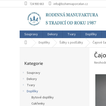
Přejít
724 900 663
info@bohemiaporcelan.cz
na
obsah
Soupravy
Dekory
Tvary
Doplňky
Domů
Doplňky
Šálky s podšálky
Čajové ša
P
Čajo
o
Přeskočit
s
Průměr
Neohod
Kategorie
kategorie
t
hodnoce
r
produkt
Soupravy
a
je
Dekory
0,0
n
z
Tvary
n
5
í
Doplňky
hvězdič
p
Bytové doplňky
a
Cukřenky