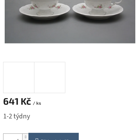
641 Kč
/ ks
Měrná
1-2 týdny
cena: