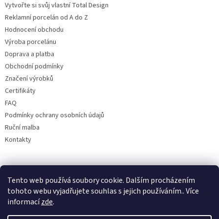
Vytvořte si svůj vlastní Total Design
Reklamní porcelán od A do Z
Hodnocení obchodu
Výroba porcelánu
Doprava a platba
Obchodní podmínky
Značení výrobků
Certifikáty
FAQ
Podmínky ochrany osobních údajů
Ruční malba
Kontakty
Facebook
Tento web používá soubory cookie. Dalším procházením
tohoto webu vyjadřujete souhlas s jejich používáním.. Více
informací
zde
.