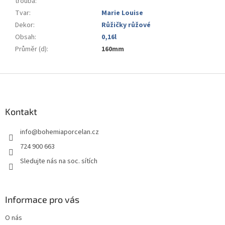
trouba
:
Tvar
:
Marie Louise
Dekor
:
Růžičky růžové
Obsah
:
0,16l
Průměr (d)
:
160mm
Z
á
p
a
Kontakt
t
info
@
bohemiaporcelan.cz
í
724 900 663
Sledujte nás na soc. sítích
Informace pro vás
O nás