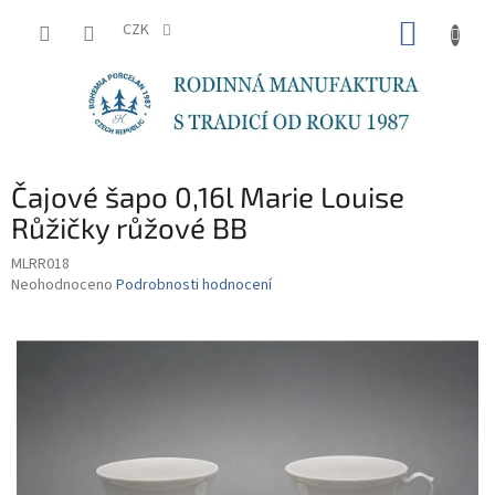
Přejít
NÁKUP
na
CZK
obsah
KOŠÍK
Čajové šapo 0,16l Marie Louise
Růžičky růžové BB
MLRR018
Průměrné
Neohodnoceno
Podrobnosti hodnocení
hodnocení
produktu
je
0,0
z
5
hvězdiček.