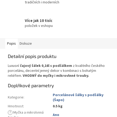
tradičních i moderních
Více jak 10 tisíc
položek v eshopu
Popis
Diskuze
Detailní popis produktu
Luxusní
čajový šálek 0,16l s podšálkem
z kvalitního českého
porcelánu, decentní jemný dekor v kombinaci s bohatým
reliéfem.
VHODNÝ do myčky i mikrovlnné trouby.
Doplňkové parametry
Porcelánové šálky s podšálky
Kategorie
:
(Šapo)
Hmotnost
:
0.5 kg
?
Myčka a mikrolvnná
Ano