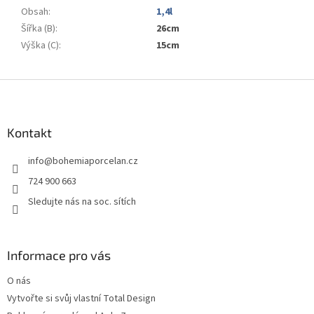
Obsah
:
1,4l
Šířka (B)
:
26cm
Výška (C)
:
15cm
Z
á
p
a
Kontakt
t
info
@
bohemiaporcelan.cz
í
724 900 663
Sledujte nás na soc. sítích
Informace pro vás
O nás
Vytvořte si svůj vlastní Total Design