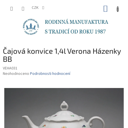
Přejít
NÁKUP
na
CZK
obsah
KOŠÍK
Čajová konvice 1,4l Verona Házenky
BB
VEHA031
Průměrné
Neohodnoceno
Podrobnosti hodnocení
hodnocení
produktu
je
0,0
z
5
hvězdiček.