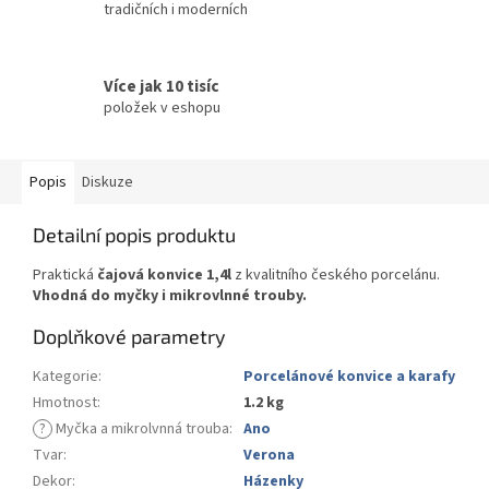
tradičních i moderních
Více jak 10 tisíc
položek v eshopu
Popis
Diskuze
Detailní popis produktu
Praktická
čajová konvice 1,4l
z kvalitního českého porcelánu.
Vhodná do myčky i mikrovlnné trouby.
Doplňkové parametry
Kategorie
:
Porcelánové konvice a karafy
Hmotnost
:
1.2 kg
?
Myčka a mikrolvnná trouba
:
Ano
Tvar
:
Verona
Dekor
:
Házenky