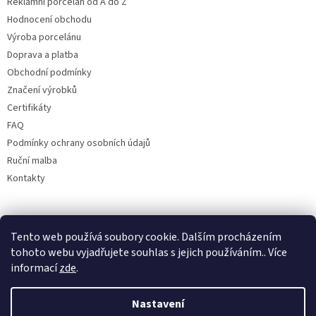
Reklamní porcelán od A do Z
Hodnocení obchodu
Výroba porcelánu
Doprava a platba
Obchodní podmínky
Značení výrobků
Certifikáty
FAQ
Podmínky ochrany osobních údajů
Ruční malba
Kontakty
Facebook
Tento web používá soubory cookie. Dalším procházením
tohoto webu vyjadřujete souhlas s jejich používáním.. Více
informací
zde
.
Nastavení