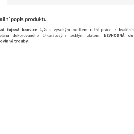
ailní popis produktu
sní
čajová konvice 1,2l
s vysokým podílem ruční práce z kvalitní
celánu dekorovaného 24karátovým lesklým zlatem.
NEVHODNÁ do
ovlnné trouby.