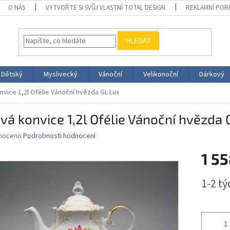
O NÁS
VYTVOŘTE SI SVŮJ VLASTNÍ TOTAL DESIGN
REKLAMNÍ POR
HLEDAT
Dětský
Myslivecký
Vánoční
Velikonoční
Dárkový
nvice 1,2l Ofélie Vánoční hvězda GL Lux
vá konvice 1,2l Ofélie Vánoční hvězda 
né
noceno
Podrobnosti hodnocení
ní
1 5
u
Měrná
1-2 t
cena:
ek.