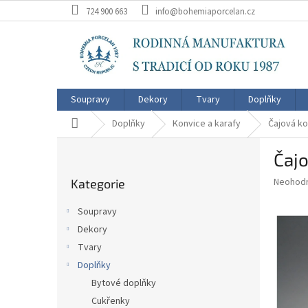
Přejít
724 900 663
info@bohemiaporcelan.cz
na
obsah
Soupravy
Dekory
Tvary
Doplňky
Domů
Doplňky
Konvice a karafy
Čajová ko
P
Čajo
o
Přeskočit
s
Průměr
Neohod
Kategorie
kategorie
t
hodnoce
r
produkt
Soupravy
a
je
Dekory
0,0
n
z
Tvary
n
5
í
Doplňky
hvězdič
p
Bytové doplňky
a
Cukřenky