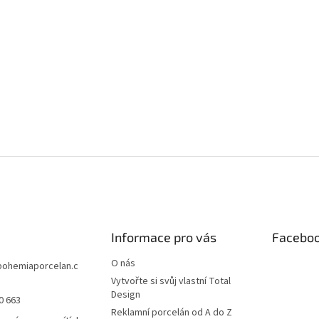
Informace pro vás
Facebo
O nás
bohemiaporcelan.c
Vytvořte si svůj vlastní Total
Design
0 663
Reklamní porcelán od A do Z