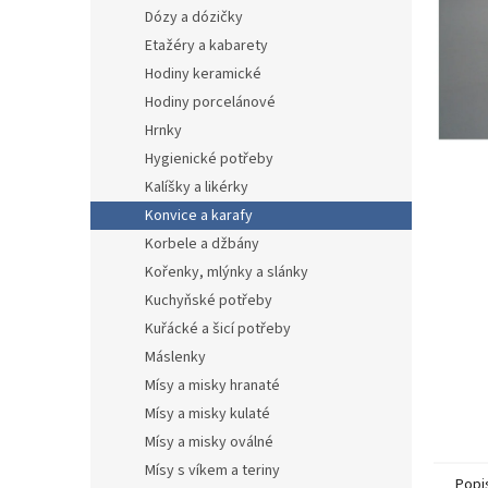
n
Dózy a dózičky
e
Etažéry a kabarety
l
Hodiny keramické
Hodiny porcelánové
Hrnky
Hygienické potřeby
Kalíšky a likérky
Konvice a karafy
Korbele a džbány
Kořenky, mlýnky a slánky
Kuchyňské potřeby
Kuřácké a šicí potřeby
Máslenky
Mísy a misky hranaté
Mísy a misky kulaté
Mísy a misky oválné
Mísy s víkem a teriny
Popi