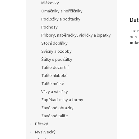
Mlékovky
Omáčníky a hořčičníky
Det
Podložky a podtácky
Podnosy
Luxu
Příbory, naběračky, vidličky a lopatky
por
mikr
Stolní doplňky
Svícny a ozdoby
Šálky s podšálky
Talíře dezertní
Talíře hluboké
Talíře mělké
Vázy a vázičky
Zapékací mísy a formy
Závěsné obrázky
Závěsné talíře
Dětský
Myslivecký