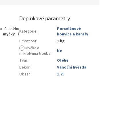
Doplňkové parametry
ho českého
Porcelánové
Kategorie
:
 myčky i
konvice a karafy
Hmotnost
:
1 kg
?
Myčka a
Ne
mikrolvnná trouba
:
Tvar
:
Ofélie
Dekor
:
Vánoční hvězda
Obsah
:
1,2l