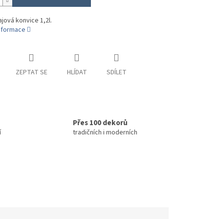
ajová konvice 1,2l.
informace
ZEPTAT SE
HLÍDAT
SDÍLET
Přes 100 dekorů
í
tradičních i moderních