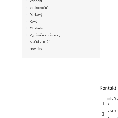
Vánoční
Velikonoční
Dárkový
Kování
Obklady
Vypínače a zásuvky
AKČNÍ ZBOŽÍ
Novinky
Z
á
p
a
t
Kontakt
í
info
@
z
724 90