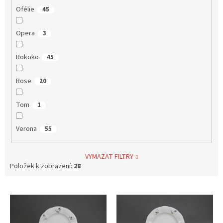
Ofélie
45
Opera
3
Rokoko
45
Rose
20
Tom
1
Verona
55
VYMAZAT FILTRY
Položek k zobrazení:
28
V
ý
p