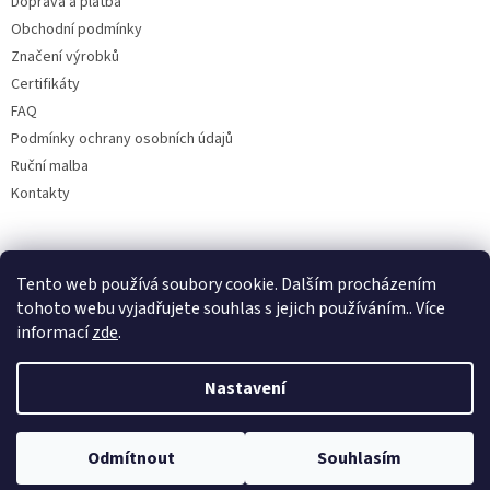
Doprava a platba
Obchodní podmínky
Značení výrobků
Certifikáty
FAQ
Podmínky ochrany osobních údajů
Ruční malba
Kontakty
Facebook
Tento web používá soubory cookie. Dalším procházením
tohoto webu vyjadřujete souhlas s jejich používáním.. Více
informací
zde
.
Nastavení
Odmítnout
Souhlasím
Copyright 2026
Bohemia porcelán 1987
. Všechna práva vyhrazena.