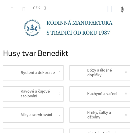
Přejít
NÁKUP
na
CZK
obsah
KOŠÍK
Husy tvar Benedikt
Dózy a úložné
Bydlení a dekorace
doplňky
Kávové a čajové
Kuchyně a vaření
stolování
Hrnky, šálky a
Mísy a servírování
džbány