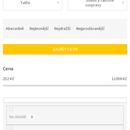
Jídelní a talířové
Talíře
soupravy
Ř
a
Abecedně
Nejlevnější
Nejdražší
Nejprodávanější
z
e
n
ZAVŘÍT FILTR
í
p
r
Cena
o
d
252
Kč
11056
Kč
u
k
t
ů
Na skladě
0