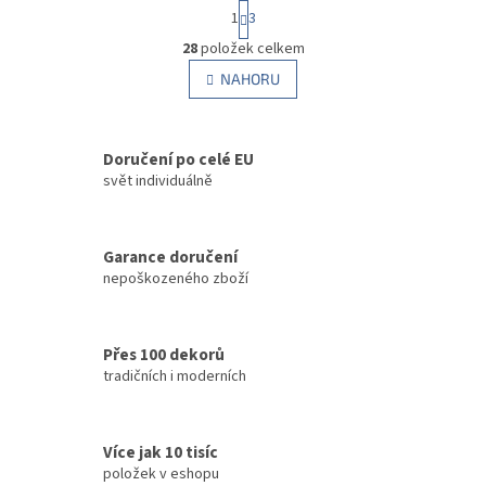
S
1
3
t
O
r
28
položek celkem
v
á
l
NAHORU
n
á
k
d
o
v
a
á
Doručení po celé EU
c
n
í
svět individuálně
í
p
r
v
Garance doručení
k
nepoškozeného zboží
y
v
ý
p
Přes 100 dekorů
i
tradičních i moderních
s
u
Více jak 10 tisíc
položek v eshopu