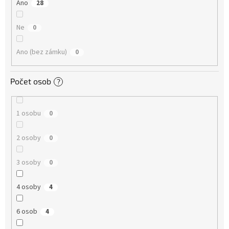
Ano
28
Ne
0
Ano (bez zámku)
0
Počet osob
?
1 osobu
0
2 osoby
0
3 osoby
0
4 osoby
4
6 osob
4