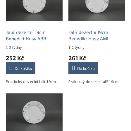
i
s
p
r
o
d
Talíř dezertní 19cm
Talíř dezertní 19cm
u
Benedikt Husy ABB
Benedikt Husy AML
k
1-2 týdny
1-2 týdny
t
252 Kč
261 Kč
ů
Do košíku
Do košíku
Praktický dezertní talíř 19cm.
Praktický dezertní talíř 19cm.