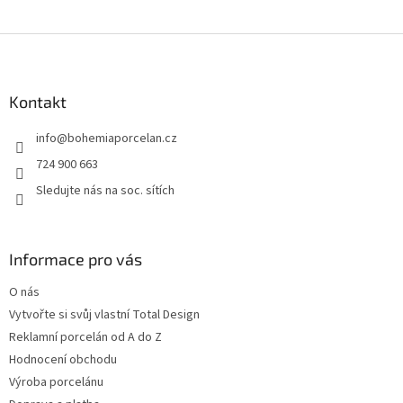
Z
á
p
a
Kontakt
t
info
@
bohemiaporcelan.cz
í
724 900 663
Sledujte nás na soc. sítích
Informace pro vás
O nás
Vytvořte si svůj vlastní Total Design
Reklamní porcelán od A do Z
Hodnocení obchodu
Výroba porcelánu