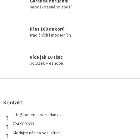
Garance doručení
nepoškozeného zboží
Přes 100 dekorů
tradičních i moderních
Více jak 10 tisíc
položek v eshopu
Z
á
p
a
Kontakt
t
info
@
bohemiaporcelan.cz
í
724 900 663
Sledujte nás na soc. sítích