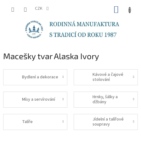
Přejít
NÁKUP
na
CZK
obsah
KOŠÍK
Macešky tvar Alaska Ivory
Kávové a čajové
Bydlení a dekorace
stolování
Hrnky, šálky a
Mísy a servírování
džbány
Jídelní a talířové
Talíře
soupravy